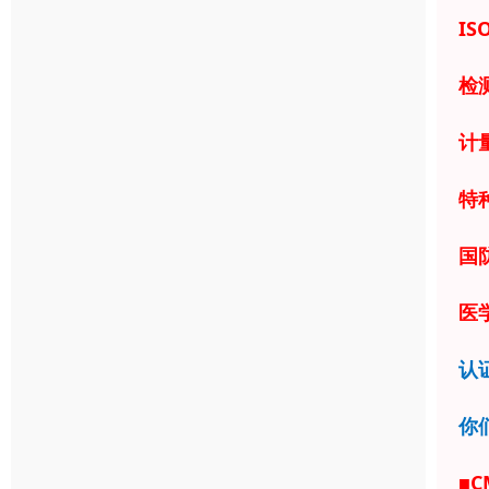
IS
检
计
特
国
医学
认
你
■