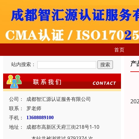
首页
产
站内搜索：
公司：
成都智汇源认证服务有限公司
20
联系：
罗老师
手机：
13608089100
地址：
成都市高新区天府三街218号1-10
本站共被浏览过 9792374 次