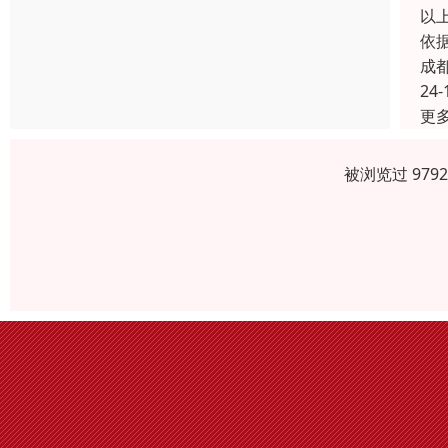
以
依
成
24-
更
被浏览过 979