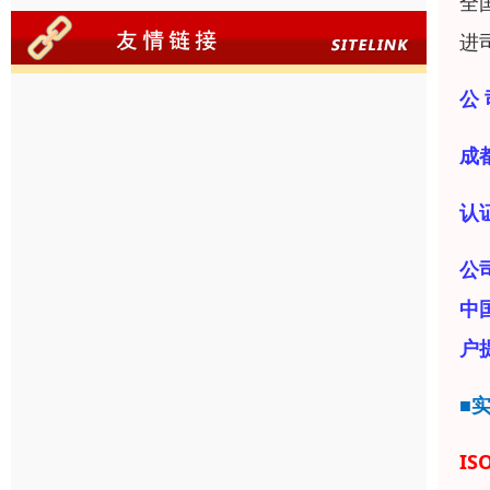
全
进
公 
成
认
公
中
户
■
IS