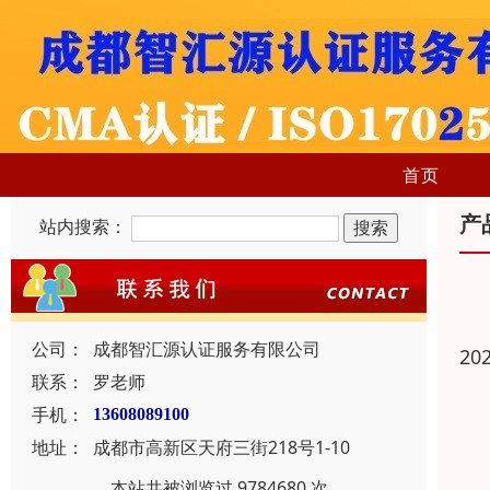
首页
产
站内搜索：
公司：
成都智汇源认证服务有限公司
20
联系：
罗老师
手机：
13608089100
地址：
成都市高新区天府三街218号1-10
本站共被浏览过 9784680 次