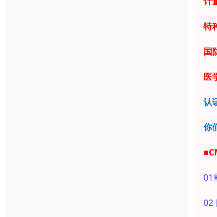
计
特
国
医学
认
你
■
01
0