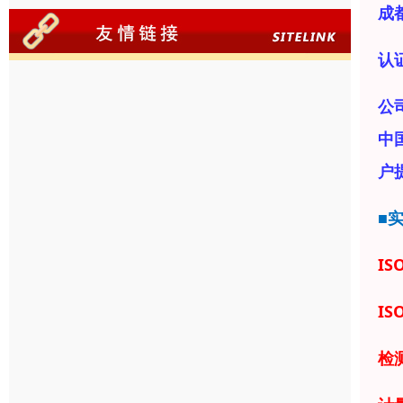
成
认
公
中
户
■
IS
IS
检