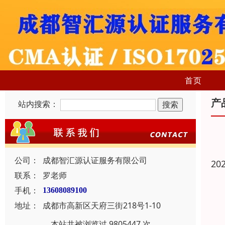
首页
产
站内搜索：
公司：
成都智汇源认证服务有限公司
20
联系：
罗老师
手机：
13608089100
地址：
成都市高新区天府三街218号1-10
本站共被浏览过 9805447 次