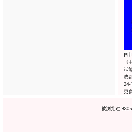
四
《
试
成
24-
更
被浏览过 980