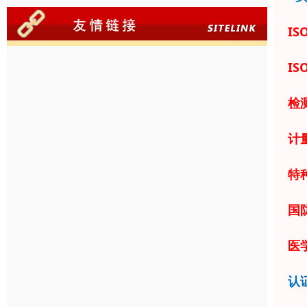
IS
IS
检
计
特
国
医学
认