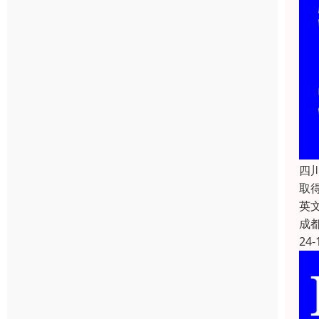
四
取
英文
成
24-