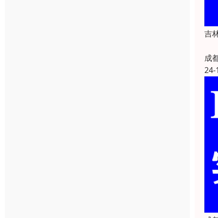
吉林
吉
成
24-