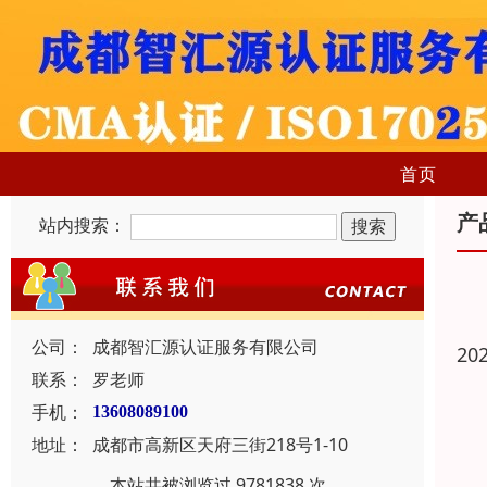
首页
产
站内搜索：
公司：
成都智汇源认证服务有限公司
20
联系：
罗老师
手机：
13608089100
地址：
成都市高新区天府三街218号1-10
本站共被浏览过 9781838 次