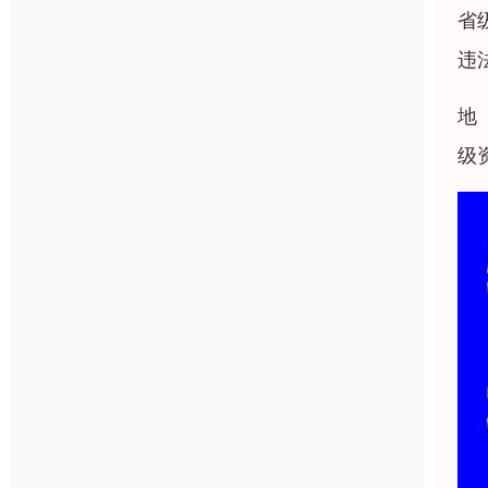
省
违
地
级