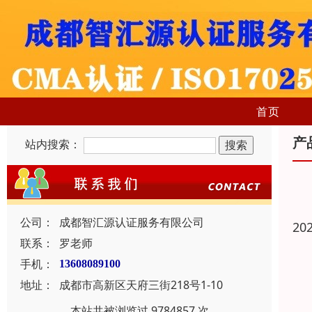
首页
产
站内搜索：
公司：
成都智汇源认证服务有限公司
20
联系：
罗老师
手机：
13608089100
地址：
成都市高新区天府三街218号1-10
本站共被浏览过 9784857 次