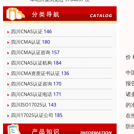
四川CNAS认证
146
四川CMA认证
180
四川CMA认证咨询
157
价
四川CNAS认证机构
184
中
四川CMA资质证书认证
136
报
四川CNAS认证咨询
170
诸
四川CNAS认证电话
171
的
四川ISO17025认
143
在
四川17025认证公司
185
防